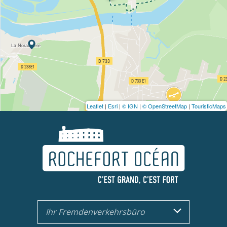
Leaflet
|
Esri
|
© IGN
|
© OpenStreetMap
|
TouristicMaps
Ihr Fremdenverkehrsbüro