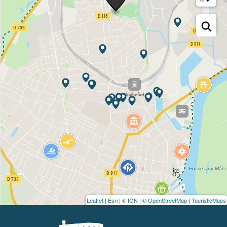
Leaflet
|
Esri
|
© IGN
|
© OpenStreetMap
|
TouristicMaps