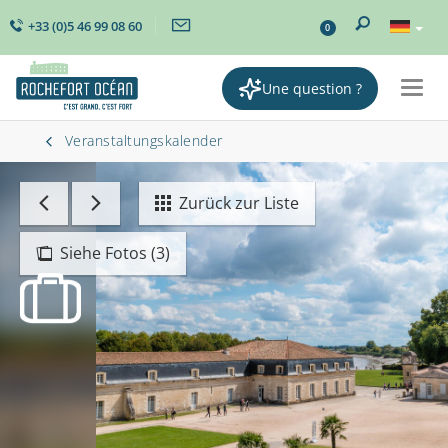
+33 (0)5 46 99 08 60
0
Une question ?
Togg
navig
Veranstaltungskalender
Zurück zur Liste
Siehe Fotos (3)