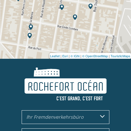
Leaflet
|
Esri
|
© IGN
|
© OpenStreetMap
|
TouristicMaps
Ihr Fremdenverkehrsbüro