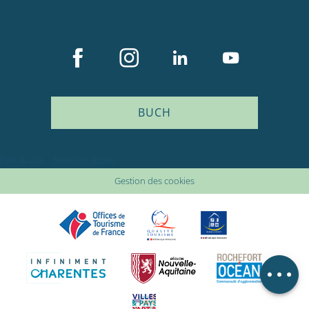
BUCH
Beschreibung
Service
Plan du site
Mentions légales
Preise
Gestion des cookies
Öffnungen
Versorger
Kommentare
Lageplan