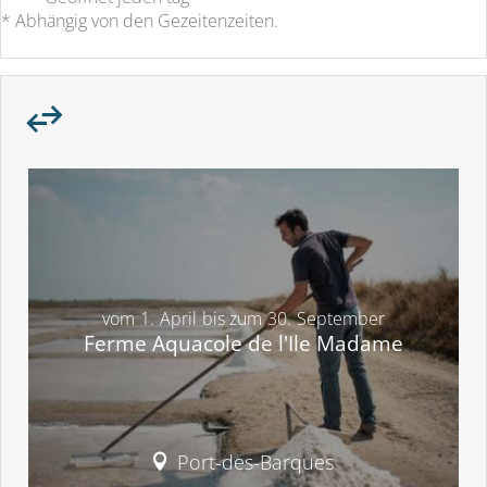
* Abhängig von den Gezeitenzeiten.
vom
1.
April
bis zum
30.
September
Ferme Aquacole de l'Ile Madame
Port-des-Barques