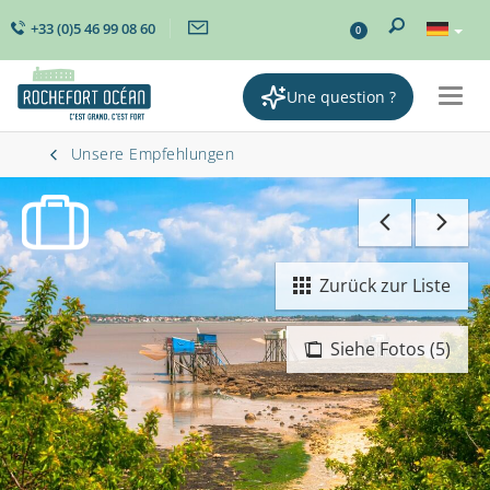
+33 (0)5 46 99 08 60
0
Une question ?
Togg
navig
Unsere Empfehlungen
Zurück zur Liste
Siehe Fotos (5)