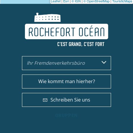
Leaflet
|
Esri
|
© IGN
|
© OpenStreetMap
|
TouristicMaps
Ihr Fremdenverkehrsbüro
Wie kommt man hierher?
Schreiben Sie uns
GRUPPEN