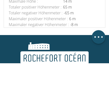
Maximale Höhe :
14 m
Beschreibung
Totaler positiver Höhenmeter :
65 m
Herunterladen
Totaler negativer Höhenmeter :
-65 m
Orte von Interesse
Maximaler positiver Höhenmeter :
6 m
Maximaler negativer Höhenmeter :
-8 m
Höhenunterschied
Kommentare
Ihr Fremdenverkehrsbüro
Wie kommt man hierher?