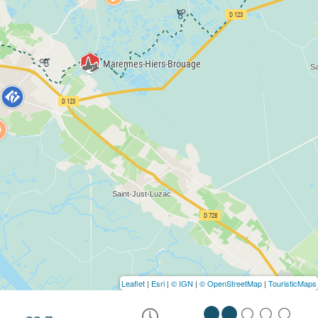
Leaflet
|
Esri
|
© IGN
|
© OpenStreetMap
|
TouristicMaps