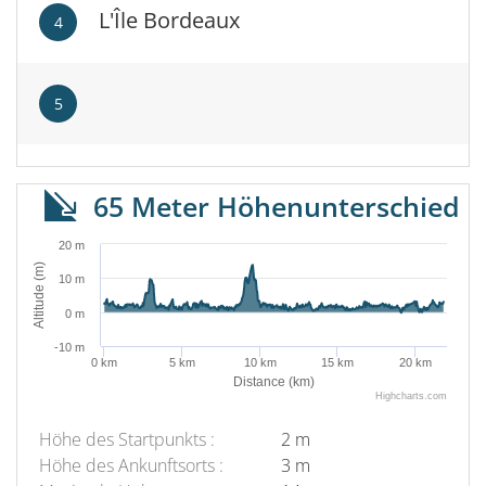
L'Île Bordeaux
4
5
65 Meter Höhenunterschied
20 m
Altitude (m)
10 m
0 m
-10 m
0 km
5 km
10 km
15 km
20 km
Distance (km)
Highcharts.com
Höhe des Startpunkts :
2 m
Höhe des Ankunftsorts :
3 m