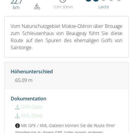
22.7
km
1Uhr 30min
Leicht
Vom Naturschutzgebiet Moëze-Oléron über Brouage
zum Schleusenhaus von Beaugeay führt Sie diese
Route auf den Spuren des ehemaligen Golfs von
Saintonge.
Höhenunterschied
65.09 m
Dokumentation
GPX-Datei
KML-Datei
Mit GPX / KML-Dateien können Sie die Route Ihrer
Wanderung zu Ihrem GPS (oder einem anderen