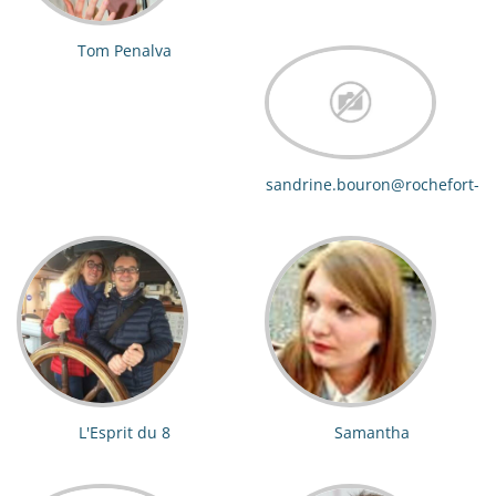
Tom Penalva
sandrine.bouron@rochefort-
ocean.com
L'Esprit du 8
Samantha