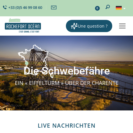
+33 (0)5 46 99 08 60
0
Une question ?
Togg
navi
Die Schwebefähre
EIN « EIFFELTURM » ÜBER DER CHARENTE
LIVE NACHRICHTEN