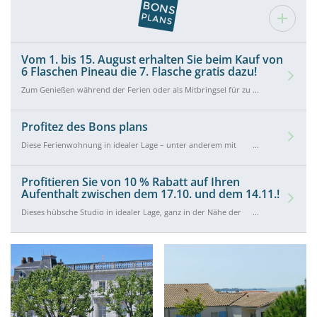
Vom 1. bis 15. August erhalten Sie beim Kauf von
6 Flaschen Pineau die 7. Flasche gratis dazu!
Zum Genießen während der Ferien oder als Mitbringsel für zu
Hause: Beim Kauf von 6 Flaschen Pineau in der Galerie de
l'Alambic erhalten Sie die 7. Flasche gratis dazu. Das Angebot gilt
vom 1. bis 15. August.
Profitez des Bons plans
Diese Ferienwohnung in idealer Lage – unter anderem mit
einem atemberaubenden Blick auf den Yachthafen von
Rochefort – bieten wir Ihnen zum Sonderpreis von 260 € statt
300 € für einen zweiwöchigen Aufenthalt zwischen dem 15. und
Profitieren Sie von 10 % Rabatt auf Ihren
29. August an! Zögern Sie nicht, zu buchen!
Aufenthalt zwischen dem 17.10. und dem 14.11.!
Dieses hübsche Studio in idealer Lage, ganz in der Nähe der
Thermen und des Yachthafens von Rochefort, wird Ihnen für
Ihre dreiwöchige Anmietung zwischen dem 17. Oktober und
dem 14. November zum Preis von 675 € statt 750 € angeboten.
Die perfekte Gelegenheit, den Indian Summer in Rochefort zu
genießen!