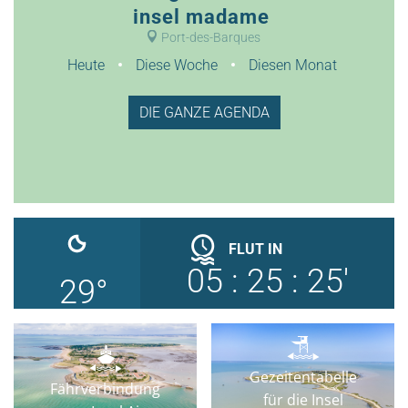
insel madame
Port-des-Barques
Heute
Diese Woche
Diesen Monat
DIE GANZE AGENDA
FLUT
IN
05
:
25
:
24'
29
°
Gezeitentabelle
Fährverbindung
für die Insel