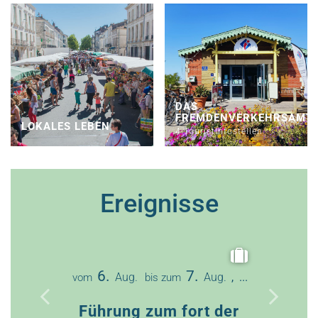
DAS
FREMDENVERKEHRSAMT
LOKALES LEBEN
4 Touristinfostellen
Ereignisse
12
vom
6.
7.
Aug.
Aug.
, ...
vom
bis zum
Vorfüh
Führung zum fort der
von 