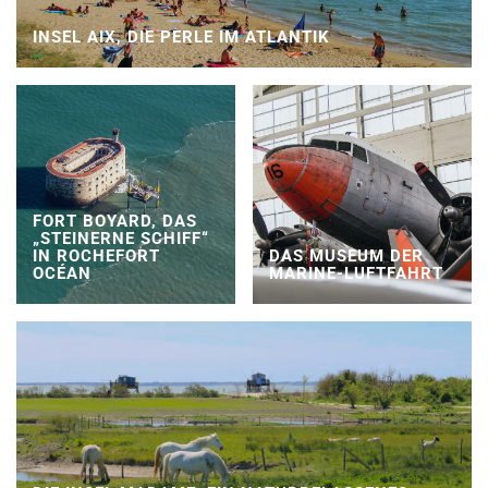
INSEL AIX, DIE PERLE IM ATLANTIK
FORT BOYARD, DAS
„STEINERNE SCHIFF“
IN ROCHEFORT
DAS MUSEUM DER
OCÉAN
MARINE-LUFTFAHRT