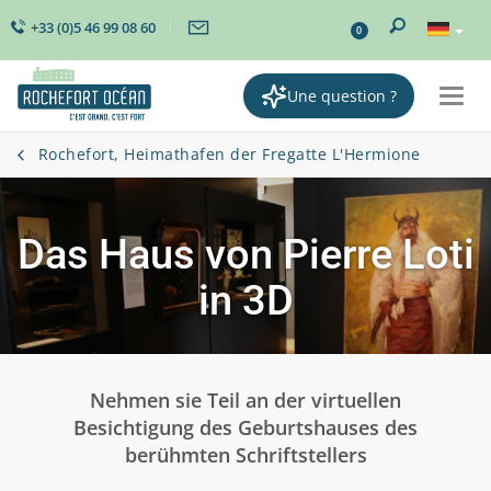
+33 (0)5 46 99 08 60
0
Une question ?
Togg
navi
Rochefort, Heimathafen der Fregatte L'Hermione
Das Haus von Pierre Loti
in 3D
Nehmen sie Teil an der virtuellen
Besichtigung des Geburtshauses des
berühmten Schriftstellers