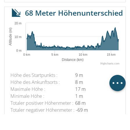
68 Meter Höhenunterschied
20 m
Altitude (m)
10 m
Beschreibung
Herunterladen
0 m
0 km
5 km
10 km
15 km
Distance (km)
Orte von Interesse
Highcharts.com
Höhenunterschied
Höhe des Startpunkts :
9 m
Kommentare
Höhe des Ankunftsorts :
8 m
Maximale Höhe :
17 m
Minimale Höhe :
1 m
Totaler positiver Höhenmeter :
68 m
Totaler negativer Höhenmeter :
-69 m
Maximaler positiver Höhenmeter :
8 m
Maximaler negativer Höhenmeter :
-5 m