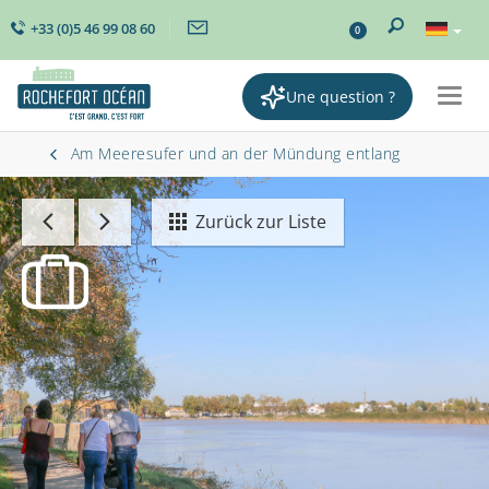
+33 (0)5 46 99 08 60
0
Une question ?
Togg
navig
Am Meeresufer und an der Mündung entlang
Zurück zur Liste