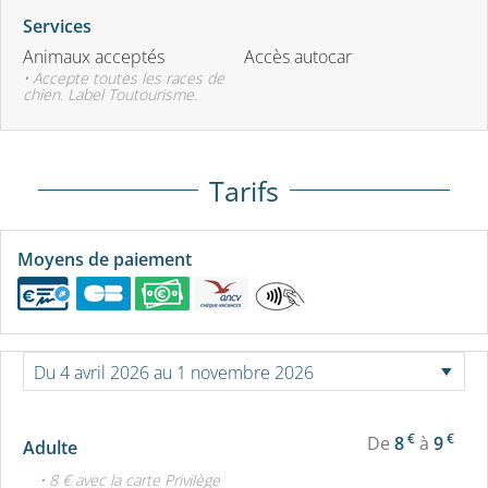
Services
Animaux acceptés
Accès autocar
• Accepte toutes les races de
chien. Label Toutourisme.
Tarifs
Moyens de paiement
€
€
De
8
à
9
Adulte
• 8 € avec la carte Privilège