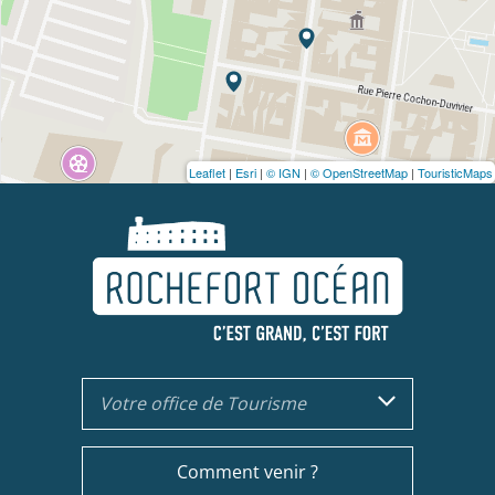
Leaflet
|
Esri
|
© IGN
|
© OpenStreetMap
|
TouristicMaps
Votre office de Tourisme
Comment venir ?