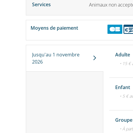
Services
Animaux non accept
Moyens de paiement
Jusqu'au
1 novembre
Adulte
2026
• 15 € 
Enfant
• 5 € a
Groupe 
• À par