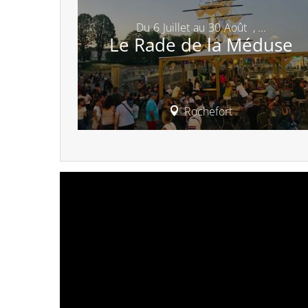
Du
6
Juillet
au
30
Août
,
...
Le Rade de la Méduse
Rochefort