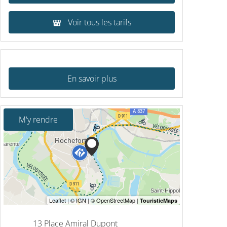
Voir tous les tarifs
En savoir plus
M'y rendre
13 Place Amiral Dupont