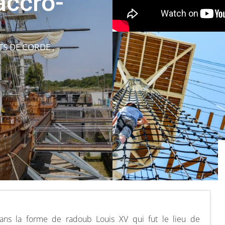
accro-
TS DE CORDE ,
dans la forme de radoub Louis XV qui fut le lieu de