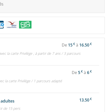
és
€
€
De
15
à
16.50
avec la carte Privilège ; à partir de 7 ans / 3 parcours
€
€
De
5
à
6
vec la carte Privilège / 1 parcours adapté
€
13.50
adultes
tir de 15 pers