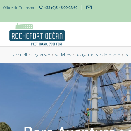
Office de Tourisme
+33 (0)5 46 99 08 60
Accueil
/
Organiser
/
Activités
/
Bouger et se détendre
/
Par