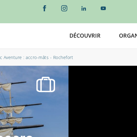
DÉCOUVRIR
ORGAN
c Aventure : accro-mâts - Rochefort