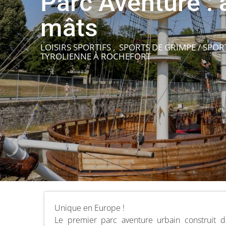
Parc Aventure : 
mâts
LOISIRS SPORTIFS , SPORTS DE GRIMPE / SPOR
TYROLIENNE
À ROCHEFORT
Unique en Europe !
Le premier parc aventure urbain construit 