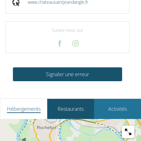
www.chateausaintjeandangle.fr
Suivez-nous sur
Signaler une erreur
Hébergements
Restaurants
Activités