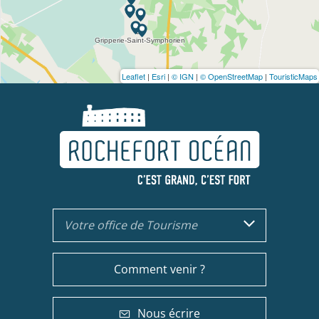
Leaflet
|
Esri
|
© IGN
|
© OpenStreetMap
|
TouristicMaps
Votre office de Tourisme
Comment venir ?
Nous écrire