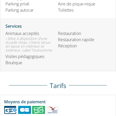
Parking privé
Aire de pique-nique
Parking autocar
Toilettes
Services
Animaux acceptés
Restauration
• Mise à disposition d'une
Restauration rapide
écuelle d'eau. Chiens tenus
Réception
en laisse en intérieur et
extérieur. Label Toutourisme
Visites pédagogiques
Boutique
Tarifs
Moyens de paiement