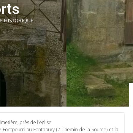
rts
E HISTORIQUE ,
imetière, près de l'église.
 Fontpourri ou Fontpoury (2 Chemin de la Source) et la