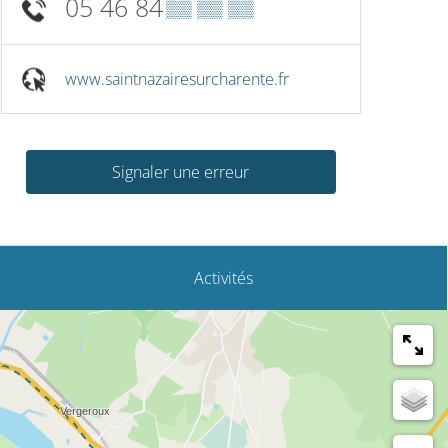
05 46 84
▒▒ ▒▒ ▒▒
www.saintnazairesurcharente.fr
Signaler une erreur
Activités