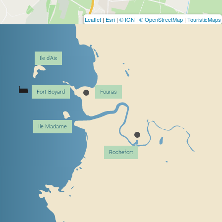
Leaflet
|
Esri
|
© IGN
|
© OpenStreetMap
|
TouristicMaps
Ile d'Aix
Fort Boyard
Fouras
Ile Madame
Rochefort