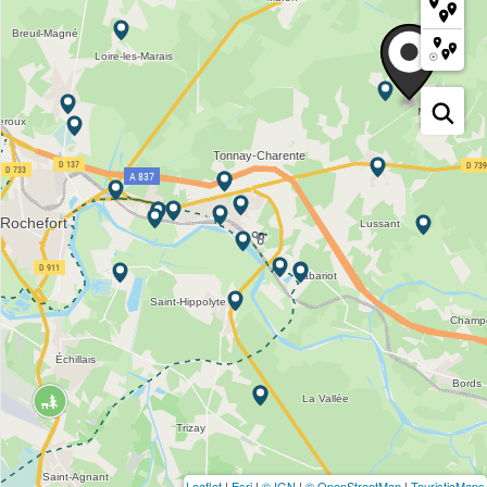
Leaflet
|
Esri
|
© IGN
|
© OpenStreetMap
|
TouristicMaps