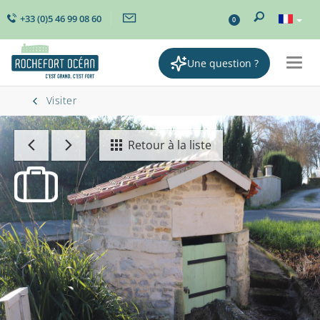
+33 (0)5 46 99 08 60
0
Une question ?
Togg
navig
Visiter
Retour à la liste