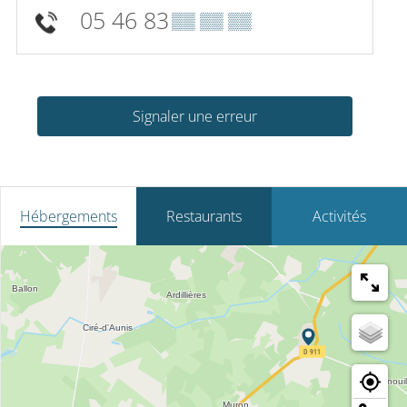
05 46 83
▒▒ ▒▒ ▒▒
Signaler une erreur
Hébergements
Restaurants
Activités