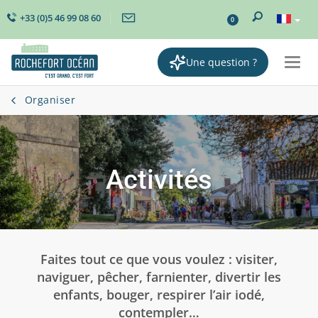
+33 (0)5 46 99 08 60
0
Une question ?
Togg
navi
Organiser
Activités
Faites tout ce que vous voulez : visiter,
naviguer, pêcher, farnienter, divertir les
enfants, bouger, respirer l’air iodé,
contempler…