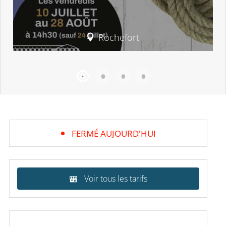
Rochefort
FERMÉ AUJOURD'HUI
Voir tous les tarifs