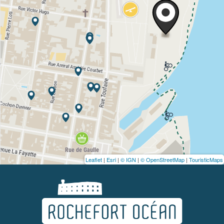
Leaflet
|
Esri
|
© IGN
|
© OpenStreetMap
|
TouristicMaps