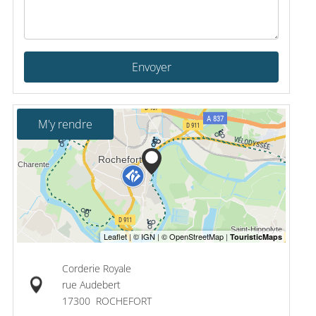
Envoyer
M'y rendre
Corderie Royale
rue Audebert
17300
ROCHEFORT