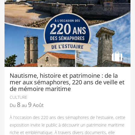
Nautisme, histoire et patrimoine : de la
mer aux sémaphores, 220 ans de veille et
de mémoire maritime
CULTURE
8
9
Août
Du
au
À l'occasion des 220 ans des sémaphores de l'estuaire, cette
exposition invite le public à découvrir un patrimoine maritime
riche et emblématique. À travers divers documents, elle