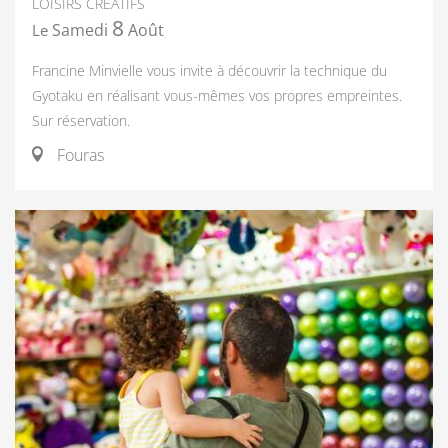
LOISIRS CRÉATIFS
8
Samedi
Août
Le
Francine Minvielle vous invite à découvrir la technique du
Gyotaku en réalisant vous-mêmes vos propres empreintes.
Sur réservation.
Fouras