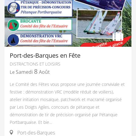
Port-des-Barques en Fête
DISTRACTIONS ET LOISIRS
8
Samedi
Août
Le
Le Comité des Fêtes vous propose une journée conviviale et
festive : démonstration VRC (modèle réduit de voiliers),
atelier initiation mosaïque, patchwork et macramé organisé
par Les Doigts Agiles, concours de pétanque et
démonstration de tir de précision organisé par Pétanque
Portbarquaise. Et bie...
Port-des-Barques