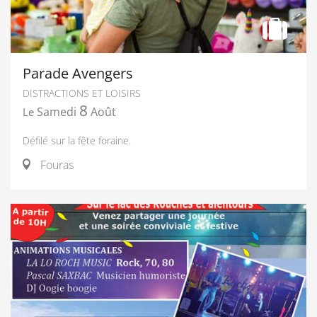
Parade Avengers
DISTRACTIONS ET LOISIRS
8
Samedi
Août
Le
Défilé sur la fête foraine.
Fouras