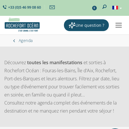
+33 (0)5 46 99 08 60
0
Une question ?
Togg
navig
Agenda
Découvrez
toutes les manifestations
et sorties à
Rochefort Océan : Fouras-les-Bains, Île d’Aix, Rochefort,
Port-des-Barques et leurs alentours. Filtrez par date, lieu
ou type d’événement pour trouver facilement vos sorties
en soirée, en famille ou quand il pleut...
Consultez notre agenda complet des événements de la
destination et ne manquez rien pendant votre séjour !