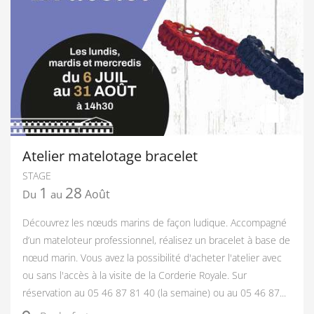
Atelier matelotage bracelet
STAGE
1
28
Août
Du
au
Découvrez les nœuds marins de façon ludique. Accompagné
d’un mateloteur professionnel, réalisez un bracelet à base de
nœud marin. Vous avez la possibilité d'acheter l'atelier avec
ou sans l'accès à la visite de la Corderie Royale. Sur
réservation au 05 46 87 81 40 (la semaine) ou au 05 46 87...