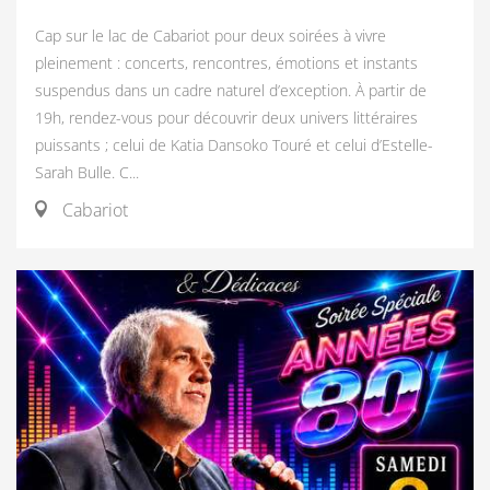
Cap sur le lac de Cabariot pour deux soirées à vivre
pleinement : concerts, rencontres, émotions et instants
suspendus dans un cadre naturel d’exception. À partir de
19h, rendez-vous pour découvrir deux univers littéraires
puissants ; celui de Katia Dansoko Touré et celui d’Estelle-
Sarah Bulle. C...
Cabariot