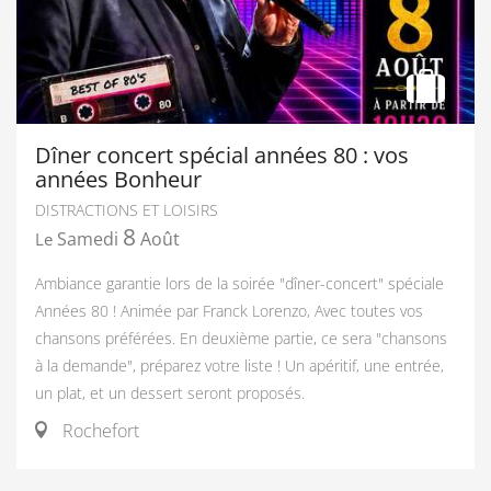
Dîner concert spécial années 80 : vos
années Bonheur
DISTRACTIONS ET LOISIRS
8
Samedi
Août
Le
Ambiance garantie lors de la soirée "dîner-concert" spéciale
Années 80 ! Animée par Franck Lorenzo, Avec toutes vos
chansons préférées. En deuxième partie, ce sera "chansons
à la demande", préparez votre liste ! Un apéritif, une entrée,
un plat, et un dessert seront proposés.
Rochefort