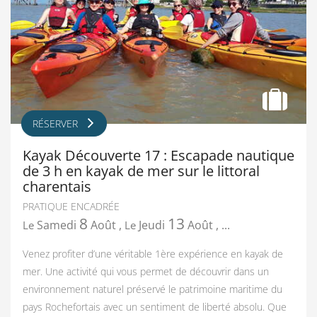
RÉSERVER
Kayak Découverte 17 : Escapade nautique
de 3 h en kayak de mer sur le littoral
charentais
PRATIQUE ENCADRÉE
8
13
Samedi
Août
,
Jeudi
Août
,
...
Le
Le
Venez profiter d’une véritable 1ère expérience en kayak de
mer. Une activité qui vous permet de découvrir dans un
environnement naturel préservé le patrimoine maritime du
pays Rochefortais avec un sentiment de liberté absolu. Que