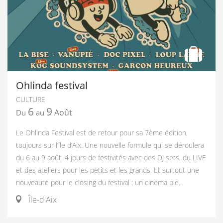
Ohlinda festival
CULTURE
6
9
Août
Du
au
Le Ohlinda Festival est de retour pour sa 7ème édition,
toujours sur l’île d’Aix. Une nouvelle formule qui se déroulera
du 6 au 9 août, 4 jours de festivités avec des DJ sets, du LIVE
et des ateliers pour les petits et les grands. Et surtout une
nouveauté pour le closing du festival : un cinéma ple...
Île-d'Aix