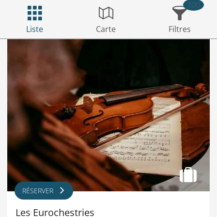
300
Liste
Carte
Filtres
RÉSERVER
Les Eurochestries