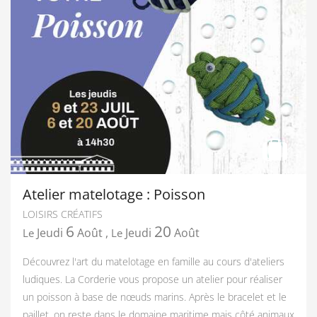
Atelier matelotage : Poisson
LOISIRS CRÉATIFS
6
20
Jeudi
Août
,
Jeudi
Août
Le
Le
Découvrez l'art du matelotage en famille au cours d'ateliers
ludiques. La Corderie vous propose un atelier pour réaliser
un poisson à base de nœuds marins. Après le bracelet et le
paillet, on reste dans le domaine maritime mais côté animaux