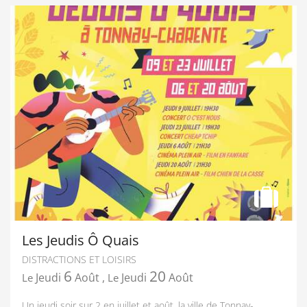
Les Jeudis Ô Quais
DISTRACTIONS ET LOISIRS
6
20
Jeudi
Août
,
Jeudi
Août
Le
Le
Un jeudi soir sur 2 en juillet et août, la ville de Tonnay-