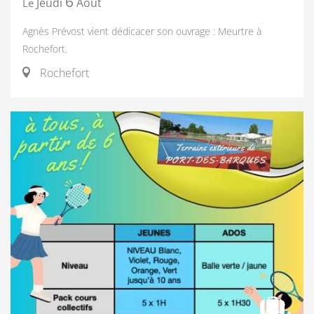
6
Jeudi
Août
Le
Agnès Prévost vient dédicacer son ouvrage : Meurtre à
Rochefort.
Rochefort