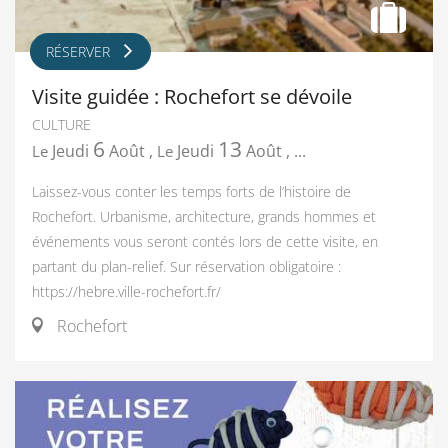
RÉSERVER
Visite guidée : Rochefort se dévoile
CULTURE
6
13
Jeudi
Août
,
Jeudi
Août
,
...
Le
Le
Laissez-vous conter les temps forts de l’histoire de
Rochefort. Urbanisme, architecture, grands hommes et
événements vous seront contés lors de cette visite, en
partant du plan-relief. Sur réservation obligatoire :
https://hebre.ville-rochefort.fr/
Rochefort