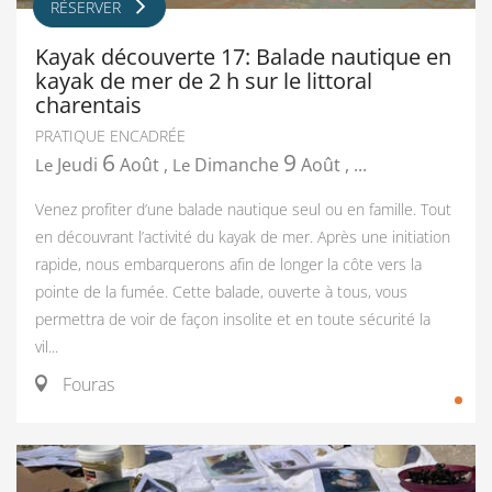
RÉSERVER
Kayak découverte 17: Balade nautique en
kayak de mer de 2 h sur le littoral
charentais
PRATIQUE ENCADRÉE
6
9
Jeudi
Août
,
Dimanche
Août
,
...
Le
Le
Venez profiter d’une balade nautique seul ou en famille. Tout
en découvrant l’activité du kayak de mer. Après une initiation
rapide, nous embarquerons afin de longer la côte vers la
pointe de la fumée. Cette balade, ouverte à tous, vous
permettra de voir de façon insolite et en toute sécurité la
vil...
Fouras