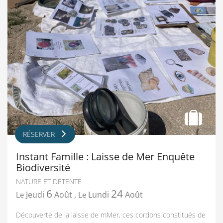
RÉSERVER
Instant Famille : Laisse de Mer Enquête
Biodiversité
NATURE ET DÉTENTE
6
24
Jeudi
Août
,
Lundi
Août
Le
Le
Découverte de la laisse de mMer, ces cordons constitués de