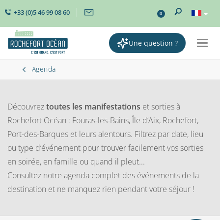
+33 (0)5 46 99 08 60
0
Une question ?
Togg
navig
Agenda
Découvrez
toutes les manifestations
et sorties à
Rochefort Océan : Fouras-les-Bains, Île d’Aix, Rochefort,
Port-des-Barques et leurs alentours. Filtrez par date, lieu
ou type d’événement pour trouver facilement vos sorties
en soirée, en famille ou quand il pleut...
Consultez notre agenda complet des événements de la
destination et ne manquez rien pendant votre séjour !