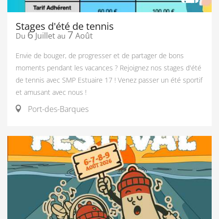
Stages d'été de tennis
6
7
Juillet
Août
Du
au
Envie de bouger, de progresser et de partager de bons
moments pendant les vacances ? Rejoignez nos stages d'été
de tennis avec SMP Estuaire 17 ! Venez passer un été sportif
et amusant avec nous !
Port-des-Barques