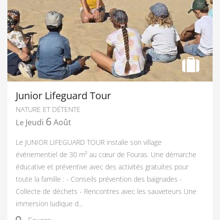
Junior Lifeguard Tour
NATURE ET DÉTENTE
6
Jeudi
Août
Le
Le JUNIOR LIFEGUARD TOUR installe son village
événementiel de 30 m² au cœur de Fouras. Une démarche
éducative et préventive avec des activités gratuites pour
toute la famille : - Conseils prévention des baignades -
Collecte de déchets - Rencontres avec les sauveteurs Une
immersion ludique d...