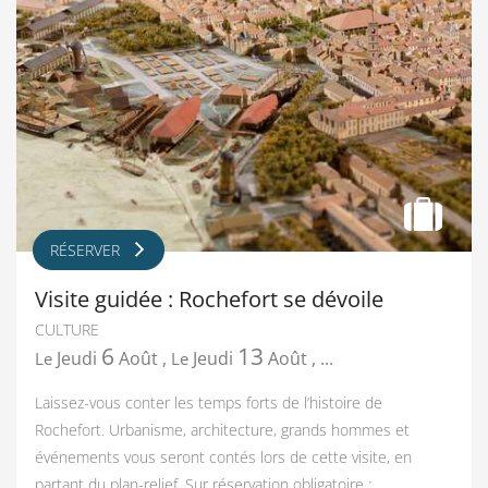
RÉSERVER
Visite guidée : Rochefort se dévoile
CULTURE
6
13
Jeudi
Août
,
Jeudi
Août
,
...
Le
Le
Laissez-vous conter les temps forts de l’histoire de
Rochefort. Urbanisme, architecture, grands hommes et
événements vous seront contés lors de cette visite, en
partant du plan-relief. Sur réservation obligatoire :