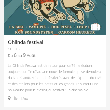
Ohlinda festival
CULTURE
6
9
Août
Du
au
Le Ohlinda Festival est de retour pour sa 7ème édition,
toujours sur l’île d’Aix. Une nouvelle formule qui se déroulera
du 6 au 9 août, 4 jours de festivités avec des DJ sets, du LIVE
et des ateliers pour les petits et les grands. Et surtout une
nouveauté pour le closing du festival : un cinéma ple...
Île-d'Aix