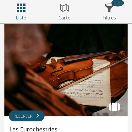
300
Liste
Carte
Filtres
RÉSERVER
Les Eurochestries