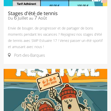
Stages d'été de tennis
6
7
Juillet
Août
Du
au
Envie de bouger, de progresser et de partager de bons
moments pendant les vacances ? Rejoignez nos stages d'été
de tennis avec SMP Estuaire 17 ! Venez passer un été sportif
et amusant avec nous !
Port-des-Barques