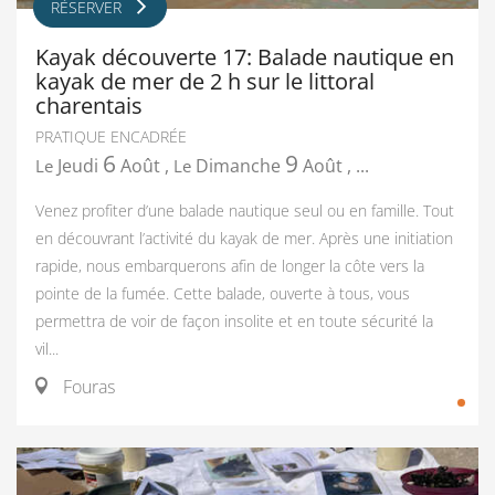
RÉSERVER
Kayak découverte 17: Balade nautique en
kayak de mer de 2 h sur le littoral
charentais
PRATIQUE ENCADRÉE
6
9
Jeudi
Août
,
Dimanche
Août
,
...
Le
Le
Venez profiter d’une balade nautique seul ou en famille. Tout
en découvrant l’activité du kayak de mer. Après une initiation
rapide, nous embarquerons afin de longer la côte vers la
pointe de la fumée. Cette balade, ouverte à tous, vous
permettra de voir de façon insolite et en toute sécurité la
vil...
Fouras