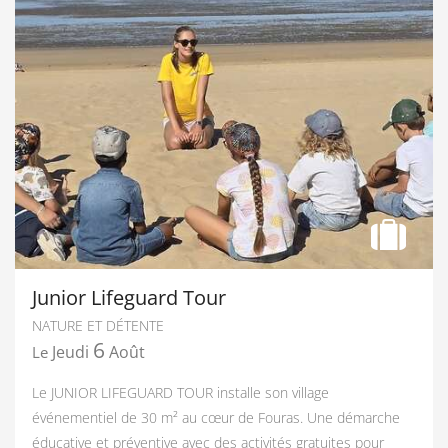
Junior Lifeguard Tour
NATURE ET DÉTENTE
6
Jeudi
Août
Le
Le JUNIOR LIFEGUARD TOUR installe son village
événementiel de 30 m² au cœur de Fouras. Une démarche
éducative et préventive avec des activités gratuites pour