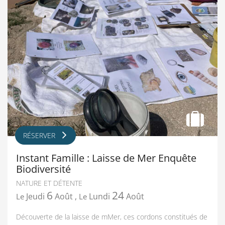
RÉSERVER
Instant Famille : Laisse de Mer Enquête
Biodiversité
NATURE ET DÉTENTE
6
24
Jeudi
Août
,
Lundi
Août
Le
Le
Découverte de la laisse de mMer, ces cordons constitués de