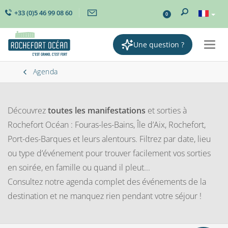
+33 (0)5 46 99 08 60
0
Une question ?
Togg
navig
Agenda
Découvrez
toutes les manifestations
et sorties à
Rochefort Océan : Fouras-les-Bains, Île d’Aix, Rochefort,
Port-des-Barques et leurs alentours. Filtrez par date, lieu
ou type d’événement pour trouver facilement vos sorties
en soirée, en famille ou quand il pleut...
Consultez notre agenda complet des événements de la
destination et ne manquez rien pendant votre séjour !