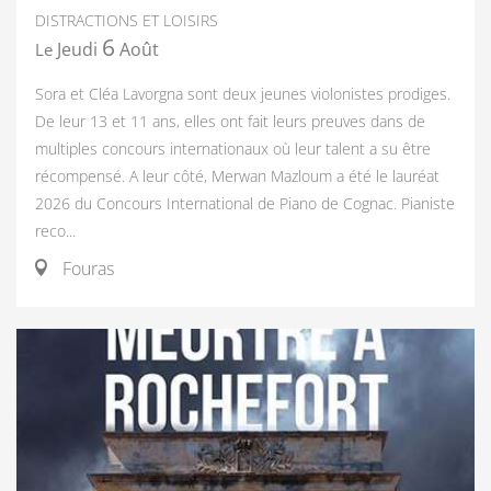
DISTRACTIONS ET LOISIRS
6
Jeudi
Août
Le
Sora et Cléa Lavorgna sont deux jeunes violonistes prodiges.
De leur 13 et 11 ans, elles ont fait leurs preuves dans de
multiples concours internationaux où leur talent a su être
récompensé. A leur côté, Merwan Mazloum a été le lauréat
2026 du Concours International de Piano de Cognac. Pianiste
reco...
Fouras