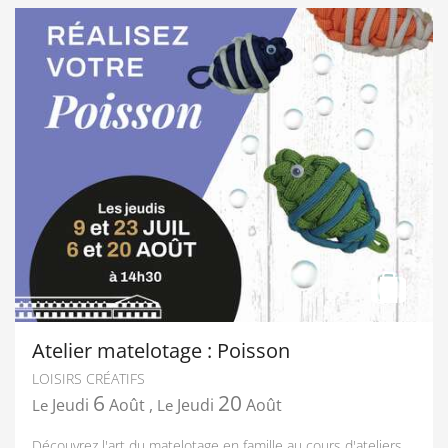
Atelier matelotage : Poisson
LOISIRS CRÉATIFS
6
20
Jeudi
Août
,
Jeudi
Août
Le
Le
Découvrez l'art du matelotage en famille au cours d'ateliers