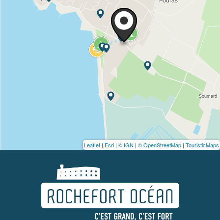
Leaflet
|
Esri
|
© IGN
|
© OpenStreetMap
|
TouristicMaps