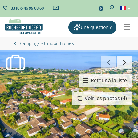
+33 (0)5 46 99 08 60
0
Une question ?
Togg
navig
Campings et mobil-homes
Retour à la liste
Voir les photos (4)