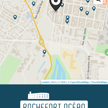
Leaflet
|
Esri
|
© IGN
|
© OpenStreetMap
|
TouristicMaps