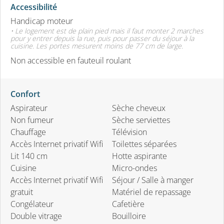
Accessibilité
Handicap moteur
• Le logement est de plain pied mais il faut monter 2 marches
pour y entrer depuis la rue, puis pour passer du séjour à la
cuisine. Les portes mesurent moins de 77 cm de large.
Non accessible en fauteuil roulant
Confort
Aspirateur
Sèche cheveux
Non fumeur
Sèche serviettes
Chauffage
Télévision
Accès Internet privatif Wifi
Toilettes séparées
Lit 140 cm
Hotte aspirante
Cuisine
Micro-ondes
Accès Internet privatif Wifi
Séjour / Salle à manger
gratuit
Matériel de repassage
Congélateur
Cafetière
Double vitrage
Bouilloire