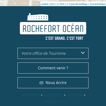
Leaflet
|
Esri
|
© IGN
|
© OpenStreetMap
|
TouristicMaps
Votre office de Tourisme
Comment venir ?
Nous écrire
AFFAIRES
GROUPES
PRESSE
ESPACE PRO