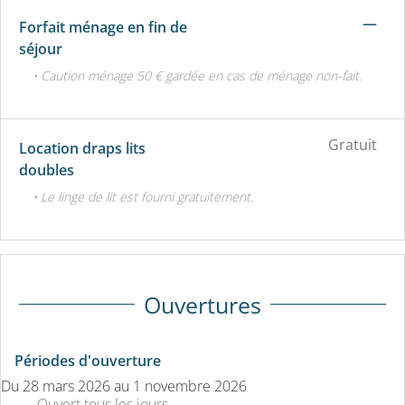
—
Forfait ménage en fin de
séjour
• Caution ménage 50 € gardée en cas de ménage non-fait.
Gratuit
Location draps lits
doubles
• Le linge de lit est fourni gratuitement.
Ouvertures
Périodes d'ouverture
Du
28 mars 2026
au
1 novembre 2026
Ouvert
tous les jours