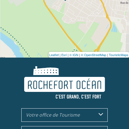
Leaflet
|
Esri
|
© IGN
|
© OpenStreetMap
|
TouristicMaps
Votre office de Tourisme