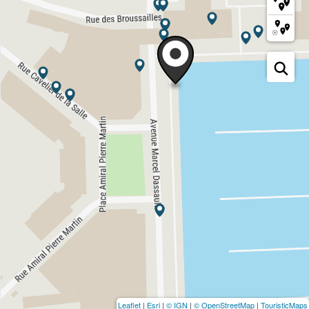
Leaflet
|
Esri
|
© IGN
|
© OpenStreetMap
|
TouristicMaps