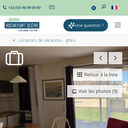
+33 (0)5 46 99 08 60
0
Une question ?
Togg
navig
Locations de vacances - gîtes
Retour à la liste
Voir les photos (9)