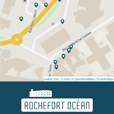
Leaflet
|
Esri
|
© IGN
|
© OpenStreetMap
|
TouristicMaps