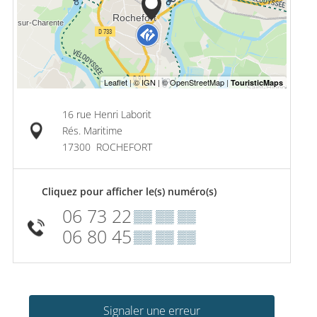
16 rue Henri Laborit
Rés. Maritime
17300
ROCHEFORT
Cliquez pour afficher le(s) numéro(s)
06 73 22
▒▒ ▒▒ ▒▒
06 80 45
▒▒ ▒▒ ▒▒
Signaler une erreur