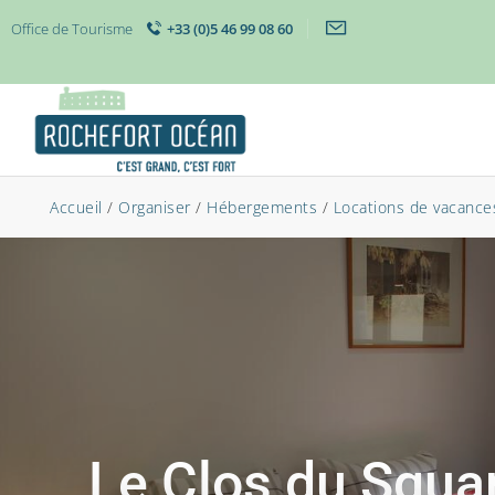
Office de Tourisme
+33 (0)5 46 99 08 60
Accueil
/
Organiser
/
Hébergements
/
Locations de vacances
Le Clos du Squar