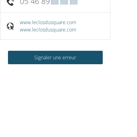
05 46 89
▒▒ ▒▒ ▒▒
www.leclosdusquare.com
www.leclosdusquare.com
Signaler une erreur