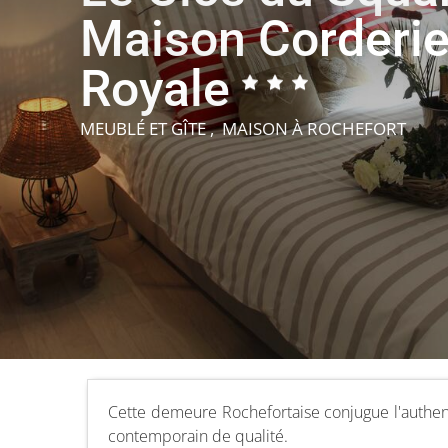
Maison Corderi
Royale
MEUBLÉ ET GÎTE , MAISON
À ROCHEFORT
Cette demeure Rochefortaise conjugue l'authent
contemporain de qualité.