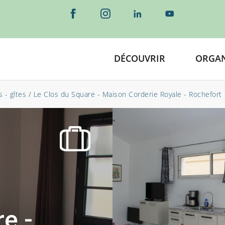
DÉCOUVRIR
ORGAN
 - gîtes
/
Le Clos du Square - Maison Corderie Royale - Rochefort
e -