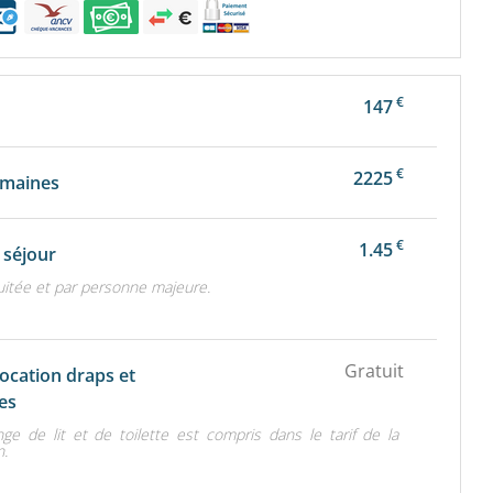
€
147
€
2225
emaines
€
1.45
 séjour
uitée et par personne majeure.
Gratuit
location draps et
tes
nge de lit et de toilette est compris dans le tarif de la
n.