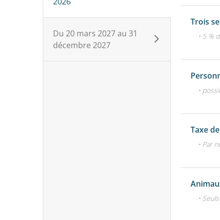
2026
Trois s
Du
20 mars 2027
au
31
• 5 % 
décembre 2027
Person
• possi
Taxe de
• Par n
Animau
• Seuls