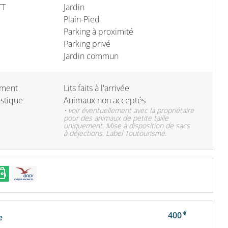
TT
Jardin
Plain-Pied
Parking à proximité
Parking privé
Jardin commun
ément
Lits faits à l'arrivée
stique
Animaux non acceptés
• voir éventuellement avec la propriétaire
pour des animaux de petite taille
uniquement. Mise à disposition de sacs
à déjections. Label Toutourisme.
€
400
e