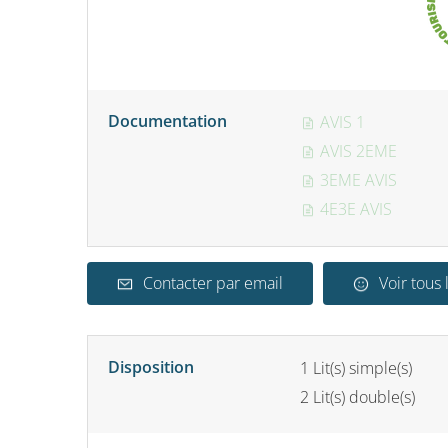
Documentation
AVIS 1
AVIS 2EME
3EME AVIS
4E3E AVIS
Contacter par email
Voir tous 
Disposition
1
Lit(s) simple(s)
2
Lit(s) double(s)