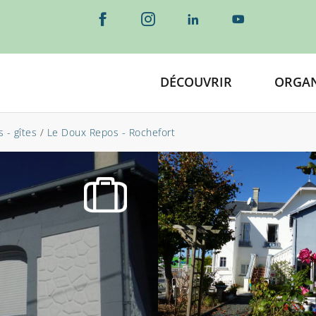
DÉCOUVRIR
ORGAN
 - gîtes
/
Le Doux Repos - Rochefort