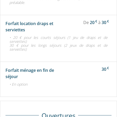
préalable.
€
€
De
20
à
30
Forfait location draps et
serviettes
• 20 € pour les courts séjours (1 jeu de draps et de
serviettes)
30 € pour les longs séjours (2 jeux de draps et de
serviettes)
€
30
Forfait ménage en fin de
séjour
• En option
Ouvertures