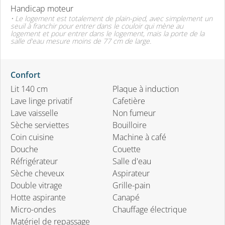
Handicap moteur
• Le logement est totalement de plain-pied, avec simplement un
seuil à franchir pour entrer dans le couloir qui mène au
logement et pour entrer dans le logement, mais la porte de la
salle d'eau mesure moins de 77 cm de large.
Confort
Lit 140 cm
Plaque à induction
Lave linge privatif
Cafetière
Lave vaisselle
Non fumeur
Sèche serviettes
Bouilloire
Coin cuisine
Machine à café
Douche
Couette
Réfrigérateur
Salle d'eau
Sèche cheveux
Aspirateur
Double vitrage
Grille-pain
Hotte aspirante
Canapé
Micro-ondes
Chauffage électrique
Matériel de repassage