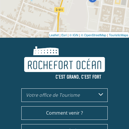
Leaflet
|
Esri
|
© IGN
|
© OpenStreetMap
|
TouristicMaps
Votre office de Tourisme
Comment venir ?