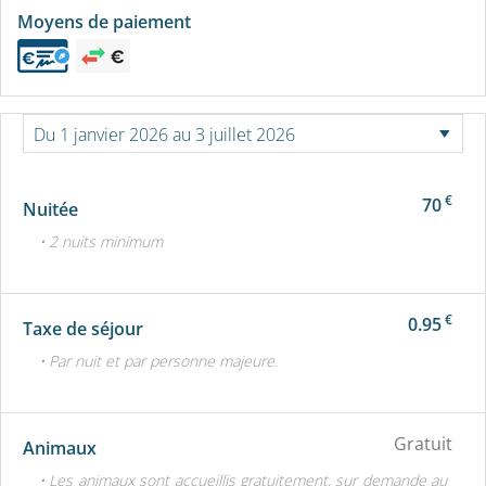
Moyens de paiement
€
70
Nuitée
• 2 nuits minimum
€
0.95
Taxe de séjour
• Par nuit et par personne majeure.
Gratuit
Animaux
• Les animaux sont accueillis gratuitement, sur demande au