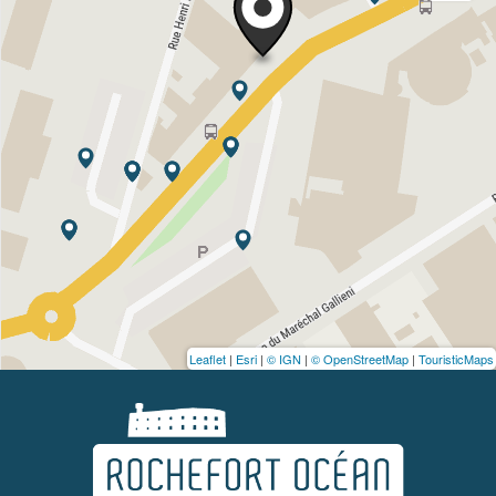
Leaflet
|
Esri
|
© IGN
|
© OpenStreetMap
|
TouristicMaps