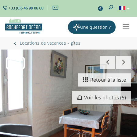
+33 (0)5 46 99 08 60
0
Une question ?
Togg
navig
Locations de vacances - gîtes
Retour à la liste
Voir les photos (5)