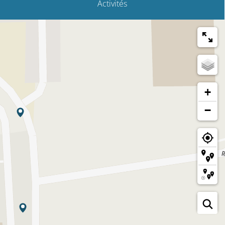
Activités
+
−