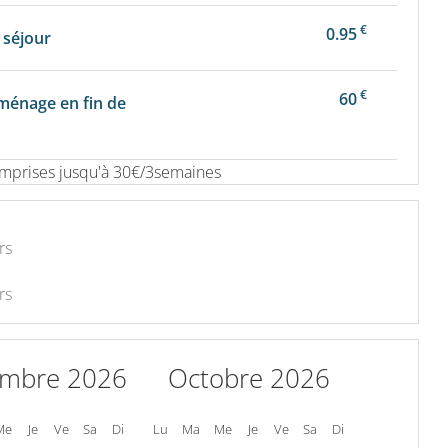
€
0.95
 séjour
€
60
 ménage en fin de
mprises jusqu'à 30€/3semaines
rs
rs
embre 2026
Octobre 2026
Me
Je
Ve
Sa
Di
Lu
Ma
Me
Je
Ve
Sa
Di