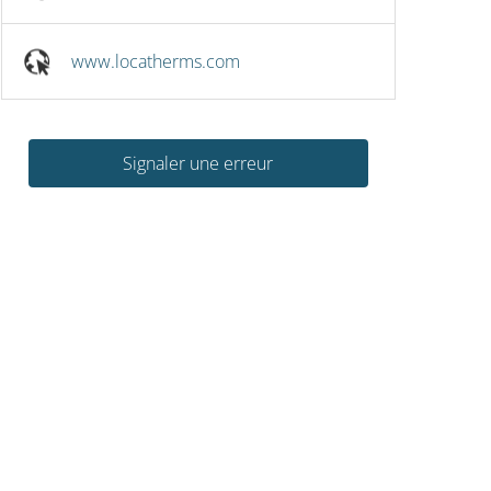
www.locatherms.com
Signaler une erreur