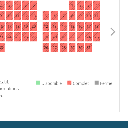
2
3
4
5
6
1
2
3
4
9
10
11
12
13
5
6
7
8
9
10
11
16
17
18
19
20
12
13
14
15
16
17
18
23
24
25
26
27
19
20
21
22
23
24
25
30
26
27
28
29
30
31
atif,
Disponible
Complet
Fermé
formations
5.