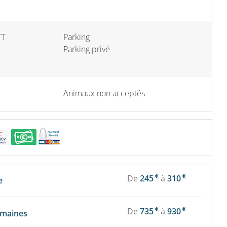
TT
Parking
Parking privé
Animaux non acceptés
€
€
De
245
à
310
e
€
€
De
735
à
930
emaines