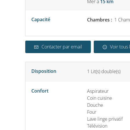
Mer
à
15 km
Capacité
Chambres :
1 Chamb
Contacter par email
Voir tous 
Disposition
1
Lit(s) double(s)
Confort
Aspirateur
Coin cuisine
Douche
Four
Lave linge privatif
Télévision