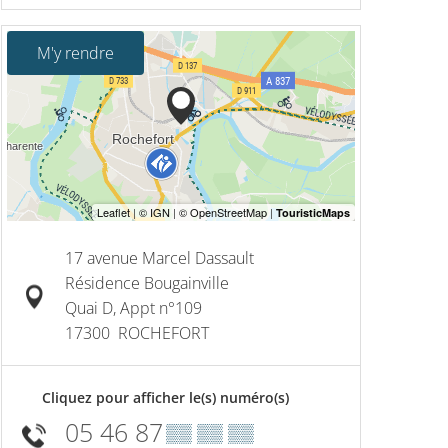
M'y rendre
17 avenue Marcel Dassault
Résidence Bougainville
Quai D, Appt n°109
17300
ROCHEFORT
Cliquez pour afficher le(s) numéro(s)
05 46 87
▒▒ ▒▒ ▒▒