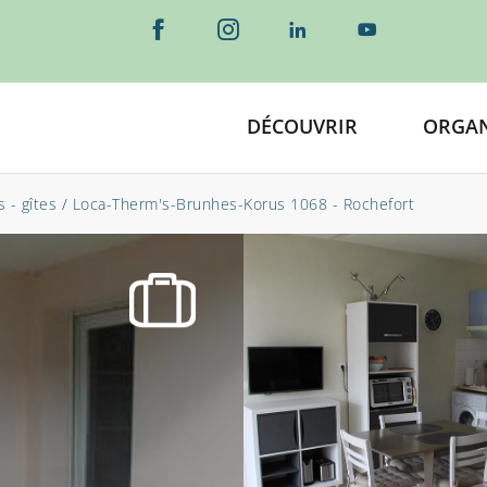
DÉCOUVRIR
ORGAN
 - gîtes
/
Loca-Therm's-Brunhes-Korus 1068 - Rochefort