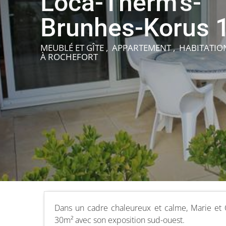
Loca-Therm's-
Brunhes-Korus 
MEUBLÉ ET GÎTE , APPARTEMENT , HABITATI
À ROCHEFORT
Dans un cadre chaleureux et calme, Marie et 
30m² avec son exposition sud-ouest.