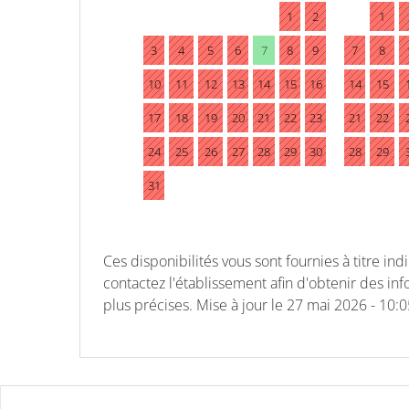
1
2
1
3
4
5
6
7
8
9
7
8
10
11
12
13
14
15
16
14
15
17
18
19
20
21
22
23
21
22
24
25
26
27
28
29
30
28
29
31
Ces disponibilités vous sont fournies à titre indic
contactez l'établissement afin d'obtenir des in
plus précises.
Mise à jour le
27 mai 2026 - 10:0