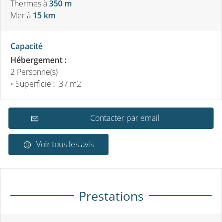
Thermes
à
350 m
Mer
à
15 km
Capacité
Hébergement :
2 Personne(s)
• Superficie :
37 m
2
Contacter par email
Voir tous les avis
Prestations