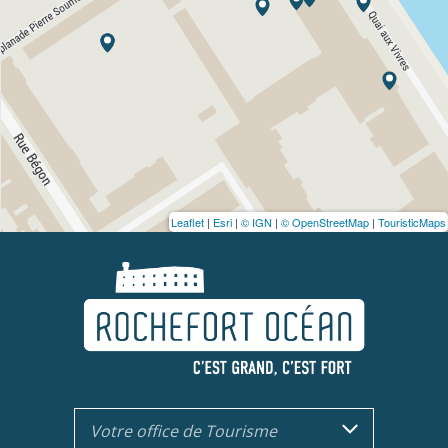
Leaflet
|
Esri
|
© IGN
|
© OpenStreetMap
|
TouristicMaps
Votre office de Tourisme