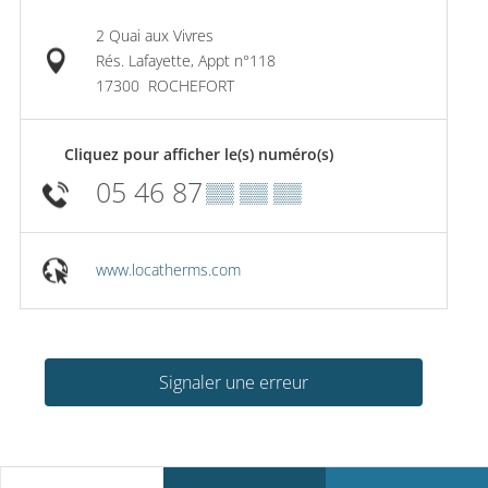
2 Quai aux Vivres
Rés. Lafayette, Appt n°118
17300
ROCHEFORT
Cliquez pour afficher le(s) numéro(s)
05 46 87
▒▒ ▒▒ ▒▒
www.locatherms.com
Signaler une erreur