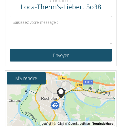
Contactez
Loca-Therm's-Liebert 5o38
Envoyer
M'y rendre