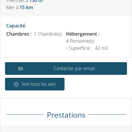
Thermes
à
150 m
Mer
à
15 km
Capacité
Chambres :
1 Chambre(s)
Hébergement :
4 Personne(s)
• Superficie :
42 m
2
Contacter par email
Voir tous les avis
Prestations