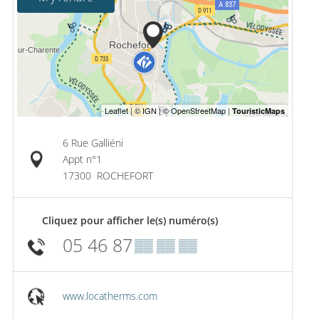
6 Rue Galliéni
Appt n°1
17300
ROCHEFORT
Cliquez pour afficher le(s) numéro(s)
05 46 87
▒▒ ▒▒ ▒▒
www.locatherms.com