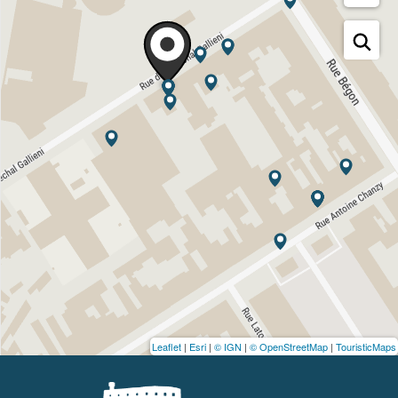
Leaflet
|
Esri
|
© IGN
|
© OpenStreetMap
|
TouristicMaps