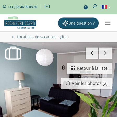
+33 (0)5 46 99 08 60
0
Une question ?
Togg
navig
Locations de vacances - gîtes
Retour à la liste
Voir les photos (2)