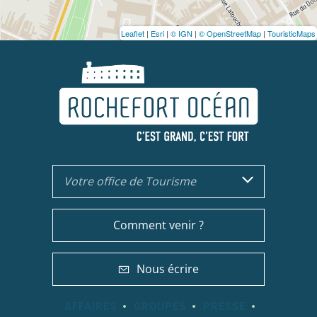
Leaflet
|
Esri
|
© IGN
|
© OpenStreetMap
|
TouristicMaps
Votre office de Tourisme
Comment venir ?
Nous écrire
AFFAIRES
GROUPES
PRESSE