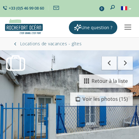
+33 (0)5 46 99 08 60
0
Une question ?
Togg
navig
Locations de vacances - gîtes
Retour à la liste
Voir les photos (15)