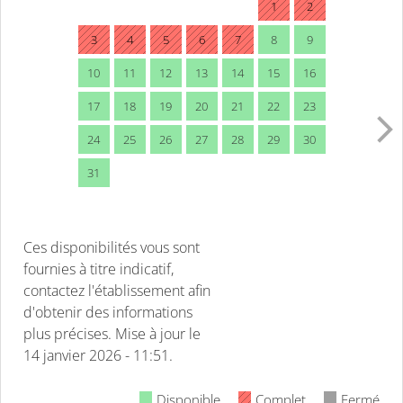
1
2
3
4
5
6
7
8
9
10
11
12
13
14
15
16
17
18
19
20
21
22
23
24
25
26
27
28
29
30
31
Ces disponibilités vous sont
fournies à titre indicatif,
contactez l'établissement afin
d'obtenir des informations
plus précises.
Mise à jour le
14 janvier 2026 - 11:51.
Disponible
Complet
Fermé