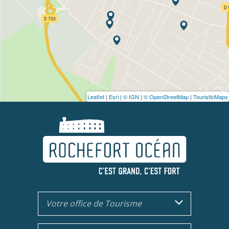
Leaflet
|
Esri
|
© IGN
|
© OpenStreetMap
|
TouristicMaps
Votre office de Tourisme