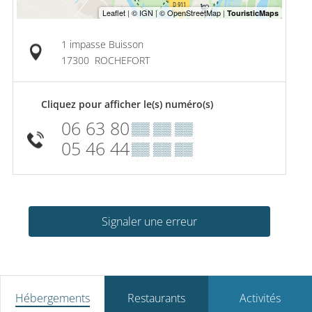
1 impasse Buisson
17300
ROCHEFORT
Cliquez pour afficher le(s) numéro(s)
06 63 80
▒▒ ▒▒ ▒▒
05 46 44
▒▒ ▒▒ ▒▒
Signaler une erreur
Hébergements
Restaurants
Activités