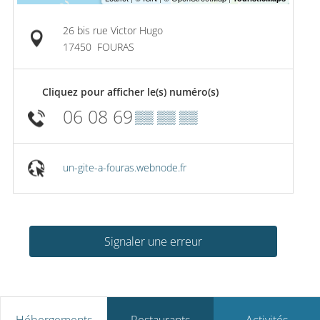
26 bis rue Victor Hugo
17450
FOURAS
Cliquez pour afficher le(s) numéro(s)
06 08 69
▒▒ ▒▒ ▒▒
un-gite-a-fouras.webnode.fr
Signaler une erreur