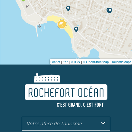
Leaflet
|
Esri
|
© IGN
|
© OpenStreetMap
|
TouristicMaps
Votre office de Tourisme