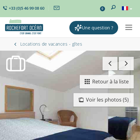
+33 (0)5 46 99 08 60
0
Une question ?
Togg
navig
Locations de vacances - gîtes
Retour à la liste
Voir les photos (5)