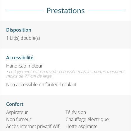
Prestations
Disposition
1
Lit(s) double(s)
Accessibilité
Handicap moteur
• Le logement est en rez-de-chaussée mais les portes mesurent
moins de 77 cm de large.
Non accessible en fauteuil roulant
Confort
Aspirateur
Télévision
Non fumeur
Chauffage électrique
Accès Internet privatif Wifi
Hotte aspirante