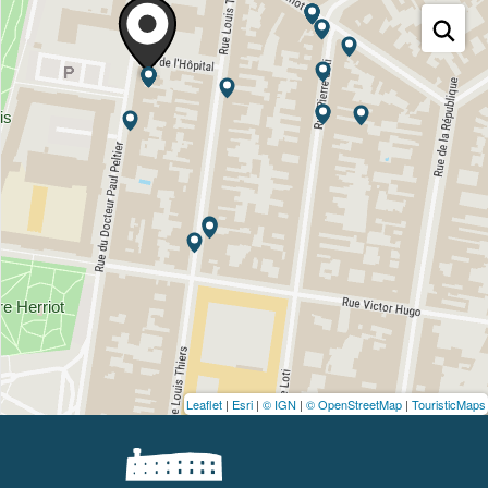
Leaflet
|
Esri
|
© IGN
|
© OpenStreetMap
|
TouristicMaps