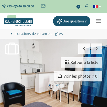
+33 (0)5 46 99 08 60
0
Une question ?
Togg
navig
Locations de vacances - gîtes
Retour à la liste
Voir les photos (10)