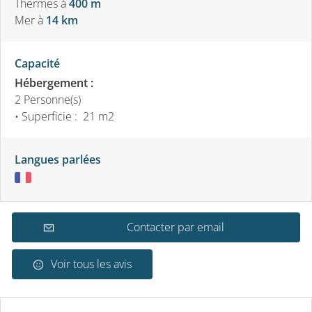
Thermes
à
400 m
Mer
à
14 km
Capacité
Hébergement :
2 Personne(s)
• Superficie :
21 m
2
Langues parlées
Contacter par email
Voir tous les avis