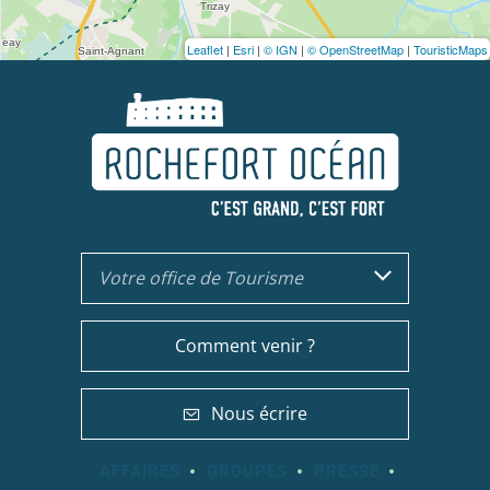
Leaflet
|
Esri
|
© IGN
|
© OpenStreetMap
|
TouristicMaps
Votre office de Tourisme
Comment venir ?
Nous écrire
AFFAIRES
GROUPES
PRESSE