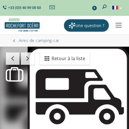
+33 (0)5 46 99 08 60
0
Une question ?
Togg
navig
Aires de camping-car
Retour à la liste