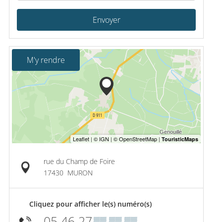
Envoyer
M'y rendre
rue du Champ de Foire
17430
MURON
Cliquez pour afficher le(s) numéro(s)
05 46 27
▒▒ ▒▒ ▒▒