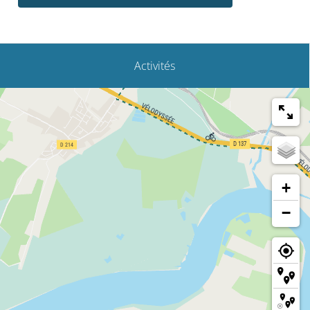
Activités
+
−