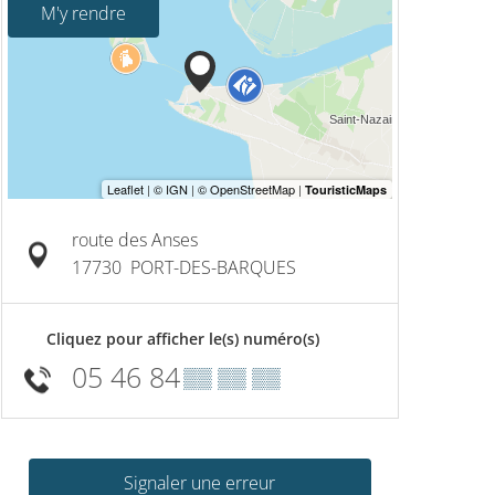
M'y rendre
route des Anses
17730
PORT-DES-BARQUES
Cliquez pour afficher le(s) numéro(s)
05 46 84
▒▒ ▒▒ ▒▒
Signaler une erreur