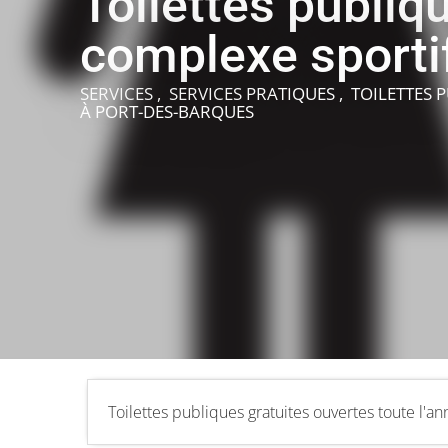
Toilettes publiq
complexe sporti
SERVICES , SERVICES PRATIQUES , TOILETTES 
À PORT-DES-BARQUES
Toilettes publiques gratuites ouvertes toute l'a