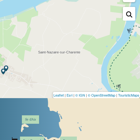
Leaflet
|
Esri
|
© IGN
|
© OpenStreetMap
|
TouristicMaps
Ile d'Aix