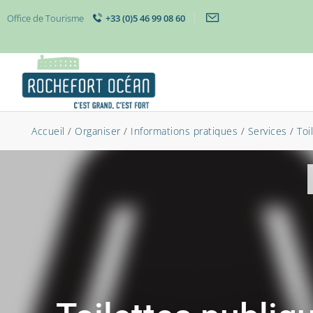
Office de Tourisme
+33 (0)5 46 99 08 60
Accueil
/
Organiser
/
Informations pratiques
/
Services
/
Toi