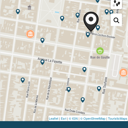
Leaflet
|
Esri
|
© IGN
|
© OpenStreetMap
|
TouristicMaps