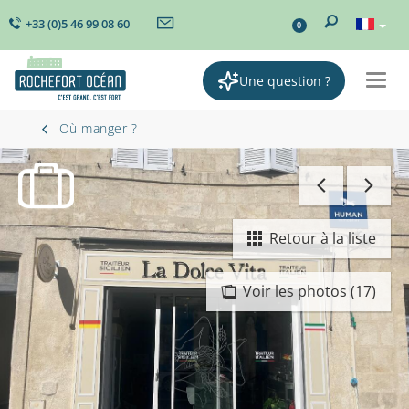
+33 (0)5 46 99 08 60
0
Une question ?
Togg
navig
Où manger ?
Retour à la liste
Voir les photos (17)