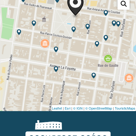
Leaflet
|
Esri
|
© IGN
|
© OpenStreetMap
|
TouristicMaps