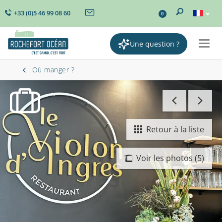
+33 (0)5 46 99 08 60
0
Une question ?
Togg
navig
Où manger ?
Retour à la liste
Voir les photos (5)