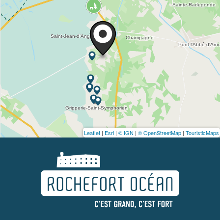
Leaflet
|
Esri
|
© IGN
|
© OpenStreetMap
|
TouristicMaps