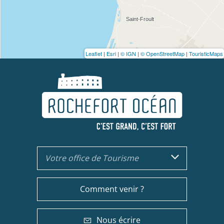
Leaflet
|
Esri
|
© IGN
|
© OpenStreetMap
|
TouristicMaps
Votre office de Tourisme
Comment venir ?
Nous écrire