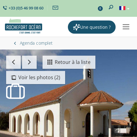
+33 (0)5 46 99 08 60
0
Une question ?
Togg
navig
Agenda complet
Retour à la liste
Voir les photos (2)