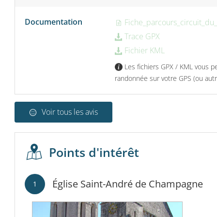
Documentation
Fiche_parcours_circuit_du_
Trace GPX
Fichier KML
Les fichiers GPX / KML vous pe
randonnée sur votre GPS (ou autre
Voir tous les avis
Points d'intérêt
Église Saint-André de Champagne
1
2