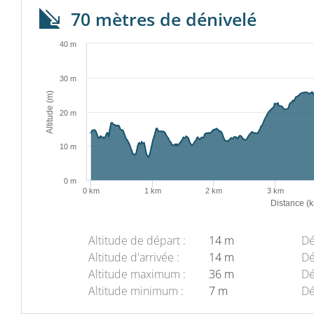
70 mètres de dénivelé
40 m
30 m
Altitude (m)
20 m
10 m
0 m
0 km
1 km
2 km
3 km
Distance (
Altitude de départ :
14 m
Dé
Altitude d'arrivée :
14 m
Dé
Altitude maximum :
36 m
Dé
Altitude minimum :
7 m
Dé