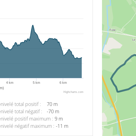
4 km
5 km
6 km
km)
Highcharts.com
nivelé total positif :
70 m
nivelé total négatif :
-70 m
nivelé positif maximum :
9 m
nivelé négatif maximum :
-11 m