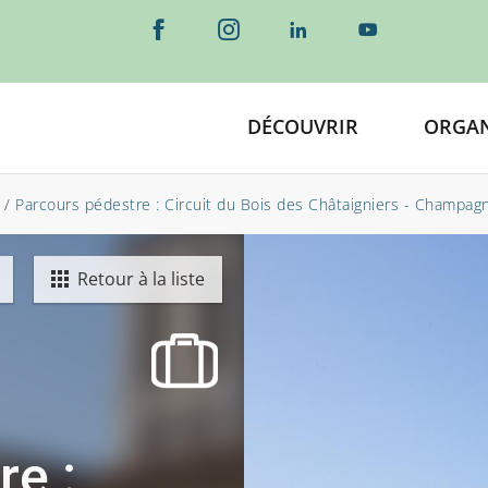
DÉCOUVRIR
ORGAN
/
Parcours pédestre : Circuit du Bois des Châtaigniers - Champag
Retour à la liste
re :