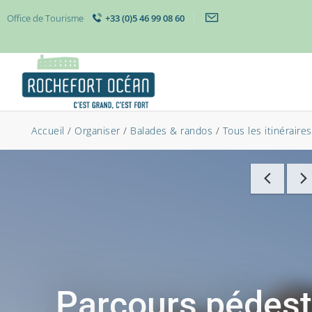
Office de Tourisme
+33 (0)5 46 99 08 60
Accueil
/
Organiser
/
Balades & randos
/
Tous les itinéraires
Parcours pédest