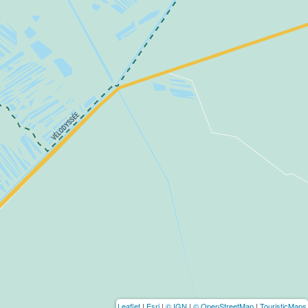
Leaflet
|
Esri
|
© IGN
|
© OpenStreetMap
|
TouristicMaps