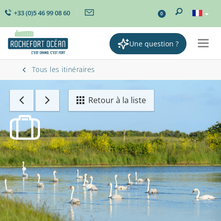
+33 (0)5 46 99 08 60
0
Une question ?
Togg
navig
Tous les itinéraires
Retour à la liste