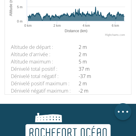
Altitude (m)
5 m
0 m
0 km
2 km
4 km
6 km
Distance (km)
Highcharts.com
Altitude de départ :
2 m
Altitude d'arrivée :
2 m
Altitude maximum :
5 m
Description
Dénivelé total positif :
37 m
Télécharger
Dénivelé total négatif :
-37 m
Dénivelé positif maximum :
2 m
Points
d'intérêt
Dénivelé négatif maximum :
-2 m
Dénivelé
Avis