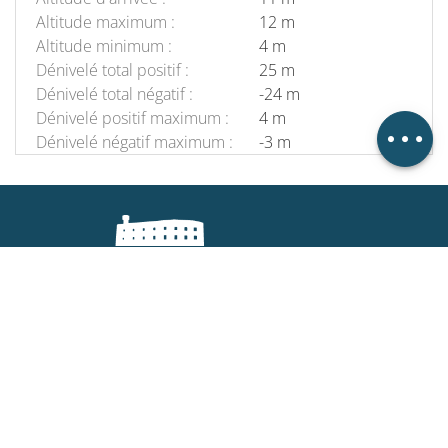
Télécharger
Altitude maximum :
12 m
Altitude minimum :
4 m
Points
d'intérêt
Dénivelé total positif :
25 m
Dénivelé
Dénivelé total négatif :
-24 m
Dénivelé positif maximum :
4 m
Avis
Dénivelé négatif maximum :
-3 m
Votre office de Tourisme
Comment venir ?