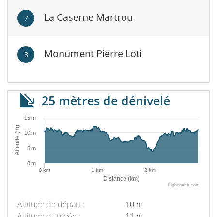
La Caserne Martrou
7
Monument Pierre Loti
8
25 mètres de dénivelé
15 m
Altitude (m)
10 m
5 m
0 m
0 km
1 km
2 km
Distance (km)
Highcharts.com
Altitude de départ :
10 m
Description
Altitude d'arrivée :
11 m