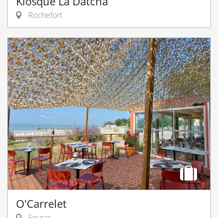
Kiosque La Datcha
Rochefort
O'Carrelet
Fouras