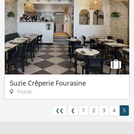
Suzie Crêperie Fourasine
Fouras
❮❮
❮
1
2
3
4
5