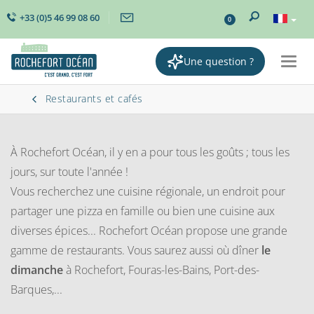
+33 (0)5 46 99 08 60
0
Une question ?
Togg
navig
Restaurants et cafés
À Rochefort Océan, il y en a pour tous les goûts ; tous les
jours, sur toute l'année !
Vous recherchez une cuisine régionale, un endroit pour
partager une pizza en famille ou bien une cuisine aux
diverses épices... Rochefort Océan propose une grande
gamme de restaurants. Vous saurez aussi où dîner
le
dimanche
à Rochefort, Fouras-les-Bains, Port-des-
Barques,...