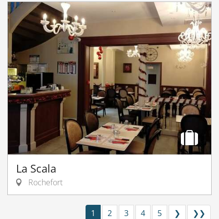
La Scala
Rochefort
1
2
3
4
5
❯
❯❯