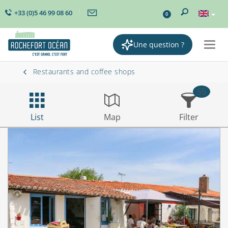
+33 (0)5 46 99 08 60
0
Une question ?
Togg
navig
Restaurants and coffee shops
55
List
Map
Filter