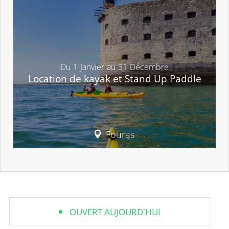
Du
1
Janvier
au
31
Décembre
Location de kayak et Stand Up Paddle
Fouras
OUVERT AUJOURD'HUI