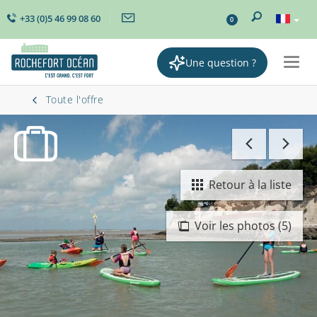
+33 (0)5 46 99 08 60
0
Une question ?
Togg
navig
Toute l'offre
Retour à la liste
Voir les photos (5)