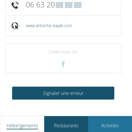
06 63 20
▒▒ ▒▒ ▒▒
www.antioche-kayak.com
Suivez-nous sur
Signaler une erreur
Hébergements
Restaurants
Activités