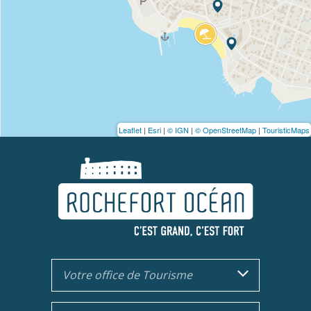
Leaflet
|
Esri
|
© IGN
|
© OpenStreetMap
|
TouristicMaps
Votre office de Tourisme