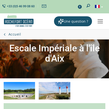
+33 (0)5 46 99 08 60
0
Une question ?
Togg
navi
Accueil
Escale Impériale à l'île
d'Aix