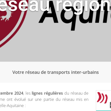
éseau région
Votre réseau de transports inter-urbains
ptembre 2024
, les
lignes régulières
du réseau de
ime ont évolué sur une partie du réseau mis en
lle-Aquitaine :