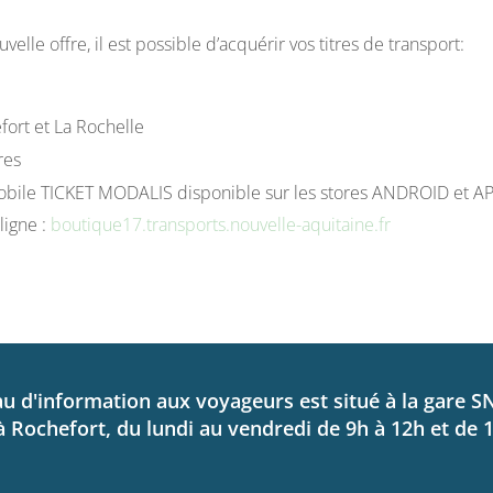
velle offre, il est possible d’acquérir vos titres de transport:
ort et La Rochelle
res
 mobile TICKET MODALIS disponible sur les stores ANDROID et A
ligne :
boutique17.transports.nouvelle-aquitaine.fr
u d'information aux voyageurs est situé à la gare S
à Rochefort, du lundi au vendredi de 9h à 12h et de 