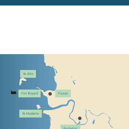
Ile d'Aix
Fort Boyard
Fouras
Ile Madame
Rochefort