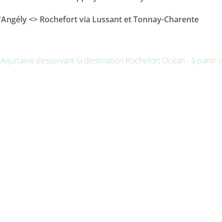
 d'Angély <> Rochefort via Lussant et Tonnay-Charente
Aquitaine desservant la destination Rochefort Océan - à partir