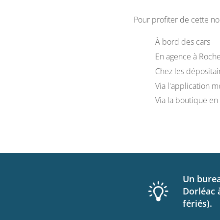
Pour profiter de cette nou
À bord des cars
En agence à Rochef
Chez les dépositai
Via l'application
Via la boutique en 
Un burea
Dorléac 
fériés).